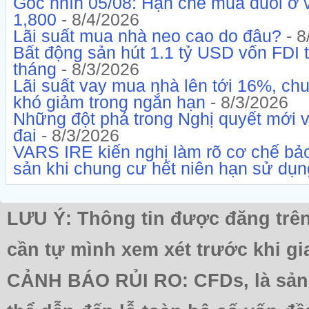
Góc nhìn 05/08: Hạn chế mua đuổi ở 
1,800
- 8/4/2026
Lãi suất mua nhà neo cao do đâu?
- 8
Bất động sản hút 1.1 tỷ USD vốn FDI t
tháng
- 8/3/2026
Lãi suất vay mua nhà lên tới 16%, ch
khó giảm trong ngắn hạn
- 8/3/2026
Những đột phá trong Nghị quyết mới v
đai
- 8/3/2026
VARS IRE kiến nghị làm rõ cơ chế bả
sản khi chung cư hết niên hạn sử dụn
LƯU Ý: Thông tin được đăng trên
cần tự mình xem xét trước khi gi
CẢNH BÁO RỦI RO: CFDs, là sản 