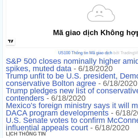
bởi TradingV
US100 Thông tin Mã giao dịch
S&P 500 closes nominally higher am
spikes, muted data
- 6/18/2020
Trump unfit to be U.S. president, Demo
conservative Bolton agree
- 6/18/2020
Trump pledges new list of conservati
contenders
- 6/18/2020
Mexico's foreign ministry says it will 
DACA program developments
- 6/18/
U.S. Senate votes to confirm McConne
influential appeals court
- 6/18/2020
LỊCH THÔNG TIN