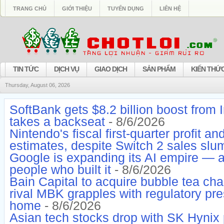
TRANG CHỦ
GIỚI THIỆU
TUYỂN DỤNG
LIÊN HỆ
TIN TỨC
DỊCH VỤ
GIAO DỊCH
SẢN PHẨM
KIẾN THỨ
Thursday, August 06, 2026
SoftBank gets $8.2 billion boost from 
takes a backseat
- 8/6/2026
Nintendo's fiscal first-quarter profit a
estimates, despite Switch 2 sales slu
Google is expanding its AI empire — a
people who built it
- 8/6/2026
Bain Capital to acquire bubble tea ch
rival MBK grapples with regulatory pre
home
- 8/6/2026
Asian tech stocks drop with SK Hynix